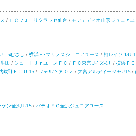
ス
/
ＦＣフォーリクラッセ仙台
/
モンテディオ山形ジュニアユ
-15むさし
/
横浜Ｆ･マリノスジュニアユース
/
柏レイソルU-1
5生田
/
シュートＪｒユースＦＣ
/
ＦＣ東京U-15深川
/
横浜ＦＣ
蔵野ＦＣ U-15
/
フォルツァ‘０２
/
大宮アルディージャU15
/
ゲン金沢U-15
/
パテオＦＣ金沢ジュニアユース