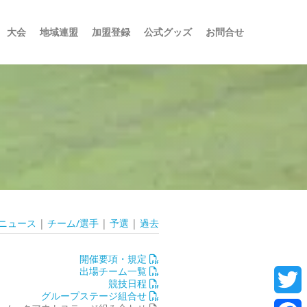
大会
地域連盟
加盟登録
公式グッズ
お問合せ
 ニュース
|
チーム/選手
|
予選
|
過去
開催要項・規定
出場チーム一覧
競技日程
グループステージ組合せ