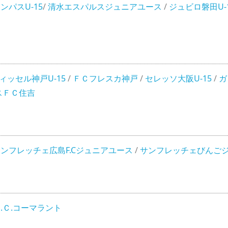
ンパスU-15
/
清水エスパルスジュニアユース
/
ジュビロ磐田U-
ィッセル神戸U-15
/
ＦＣフレスカ神戸
/
セレッソ大阪U-15
/
ガ
スＦＣ住吉
ンフレッチェ広島F.Cジュニアユース
/
サンフレッチェびんご
.Ｃ.コーマラント