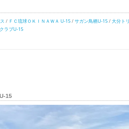
ス
/
ＦＣ琉球ＯＫＩＮＡＷＡ U-15
/
サガン鳥栖U-15
/
大分トリ
ラブU-15
-15