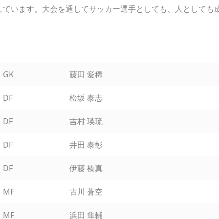
しています。大会を通してサッカー選手としても、人としても
GK
藤田 愛稀
DF
松坂 泰志
DF
吉村 瑛琉
DF
井田 泰彰
DF
伊藤 榛真
MF
古川 蒼空
MF
浜田 隼輔