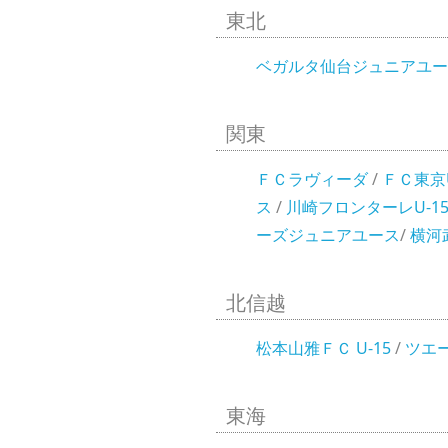
東北
ベガルタ仙台ジュニアユー
関東
ＦＣラヴィーダ
/
ＦＣ東京U
ス
/
川崎フロンターレU-1
ーズジュニアユース
/
横河武
北信越
松本山雅ＦＣ U-15
/
ツエー
東海