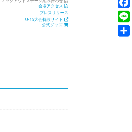
Twitte
ノックアウトステージ組み合わせ
会場アクセス
プレスリリース
Faceb
U-15大会特設サイト
公式グッズ
Line
共
有