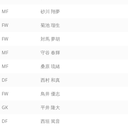
MF
砂川 翔夢
FW
菊池 瑠生
FW
対馬 夢胡
MF
守谷 春輝
MF
桑原 琉緒
DF
西村 和真
FW
鳥井 優志
GK
平井 隆大
DF
西垣 篤音