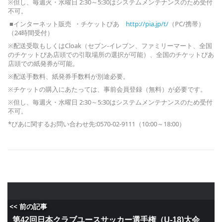
※但し、毎週火・水曜日 2:30～5:30はシステムメンテナンスのため受付
不可。
■インターネット販売 ・チケットぴあ
http://pia.jp/t/
（PC/携帯）
（24時間受付）
※配送受取もしくはCloak（セブン-イレブン、ファミリーマート、全国
のチケットぴあ店頭での引取場所の選択が可能）、全国のチケットぴあ
店頭での紙発券が可能。
※配送手数料、紙発券手数料が別途必要。
※チケットの購入にあたっては、事前会員登録（無料）が必要です。
※但し、毎週火・水曜日 2:30～5:30はシステムメンテナンスのため受付
不可。
*ぴあに関するお問い合わせ先:0570-02-9111（10:00～18:00）
<< 前の記事
第42回日本クラブユースサッカー選手権（U-18)大会