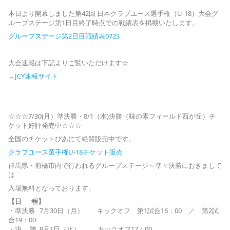
本日より開幕しました第42回 日本クラブユース選手権（U-18）大会グ
ループステージ第1日目終了時点での戦績表を掲載いたします。
グループステージ第2日目戦績表0723
大会速報は下記よりご覧いただけます☆
→
JCY速報サイト
☆☆☆7/30(月）準決勝・8/1（水)決勝（味の素フィールド西が丘）チ
ケット好評発売中☆☆☆
全国のチケットぴあにて絶賛販売中です。
クラブユース選手権U-18チケット販売
群馬県・前橋市内で行われるグループステージ～準々決勝におきまして
は
入場無料となっております。
【日 程】
・準決勝 7月30日（月） キックオフ 第1試合16：00 ／ 第2試
合19：00
・決 勝 8月1日（水） キックオフ17：00