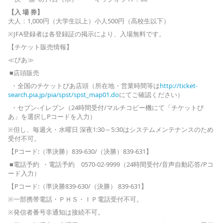
【入 場 券】
大人：1,000円（大学生以上）小人500円（高校生以下）
※JFA登録者は各登録証の掲示により、入場無料です。
【チケット販売情報】
≪ぴあ≫
■店頭販売
・全国のチケットぴあ店頭（所在地・営業時間等は
http://ticket-
search.pia.jp/pia/spst/spst_map01.do
にてご確認ください）
・セブン-イレブン（24時間受付/マルチコピー機にて「チケットぴ
あ」を選択しPコードを入力）
※但し、毎週火・水曜日 深夜1:30～5:30はシステムメンテナンスのため
受付不可。
【Pコード:（準決勝）839-630/（決勝）839-631】
■電話予約 ・電話予約 0570-02-9999（24時間受付/音声自動応答/Pコ
ード入力）
【Pコード:（準決勝839-630/（決勝） 839-631】
※一部携帯電話・ＰＨＳ・ＩＰ電話受付不可。
※発信者番号非通知は接続不可。