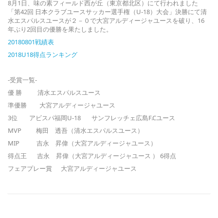
8月1日、味の素フィールド西が丘（東京都北区）にて行われました
「第42回 日本クラブユースサッカー選手権（U-18）大会」決勝にて清
水エスパルスユースが２－０で大宮アルディージャユースを破り、16
年ぶり2回目の優勝を果たしました。
20180801戦績表
2018U18得点ランキング
‐受賞一覧‐
優 勝 清水エスパルスユース
準優勝 大宮アルディージャユース
3位 アビスパ福岡U-18 サンフレッチェ広島F.Cユース
MVP 梅田 透吾（清水エスパルスユース）
MIP 吉永 昇偉（大宮アルディージャユース）
得点王 吉永 昇偉（大宮アルディージャユース ） 6得点
フェアプレー賞 大宮アルディージャユース