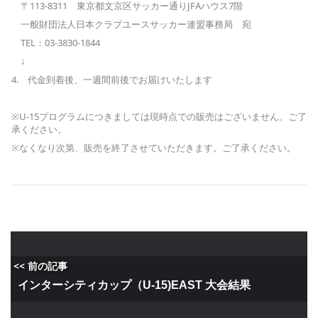
〒113-8311 東京都文京区サッカー通りJFAハウス7階
一般財団法人日本クラブユースサッカー連盟事務局 宛
TEL：03-3830-1844
↓
4. 代金到着後、一週間前後でお届けいたします
※U-15プログラムにつきましては現時点での販売はございません。ご了
承ください。
※なくなり次第、販売を終了させていただきます。ご了承ください。
<< 前の記事
インターシティカップ（U-15)EAST 大会結果