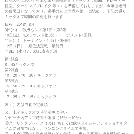
標記大会において可能な限り暑熱対策（キックオフ時間、
トレーナー、
控室、クーリングブレイク 等々）を準備しておりますが、今年は連日
の猛暑日となっており、
選手の安 全管理を第一に配慮し、
下記の通り
キックオフ時間の変更を行います。
日程 2018年8月
9日(木) 1次ラウンド第1節・第2節
10日(金) 1次ラウンド第3節・トーナメント1回戦
11日(土) トーナメント2回戦・3回戦
12日（日） 順位決定戦 最終日
＊8日（水) 17：00:代表者会議
第1試合
8：45キックオフ
第2試合
10：20（10：30）キックオフ
第3試合
15：50（15：30）キックオフ
第4試合
17：25（17：15）キックオフ
※（ ）内は当初予定事項
又、上記キックオフ時間変更に伴い
①ピッチ内アップ時間の削減（15分⇒10分）
②クーリングブレイク（3分）
もしくは飲水タイムをアディショナルタ
イムに追加ではなく、
ランニングタイムで実施。
又、大会期間中も気象状況などを考慮し、
更なる変更を行う可能性があ