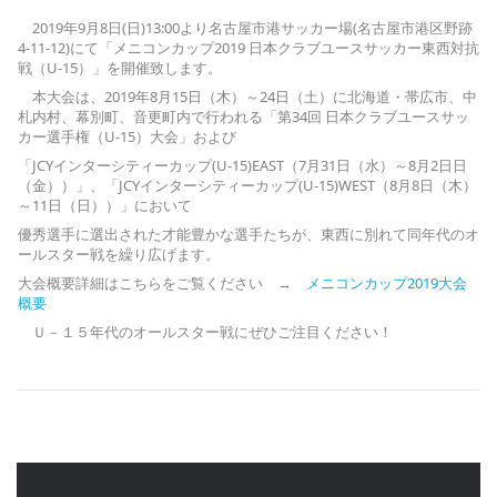
2019年9月8日(日)13:00より名古屋市港サッカー場(名古屋市港区野跡
4-11-12)にて「メニコンカップ2019 日本クラブユースサッカー東西対抗
戦（U-15）」を開催致します。
本大会は、2019年8月15日（木）～24日（土）に北海道・帯広市、中
札内村、幕別町、音更町内で行われる「第34回 日本クラブユースサッ
カー選手権（U-15）大会」および
「JCYインターシティーカップ(U-15)EAST（7月31日（水）～8月2日日
（金））」、「JCYインターシティーカップ(U-15)WEST（8月8日（木）
～11日（日））」において
優秀選手に選出された才能豊かな選手たちが、東西に別れて同年代のオ
ールスター戦を繰り広げます。
大会概要詳細はこちらをご覧ください →
メニコンカップ2019大会
概要
Ｕ－１５年代のオールスター戦にぜひご注目ください！