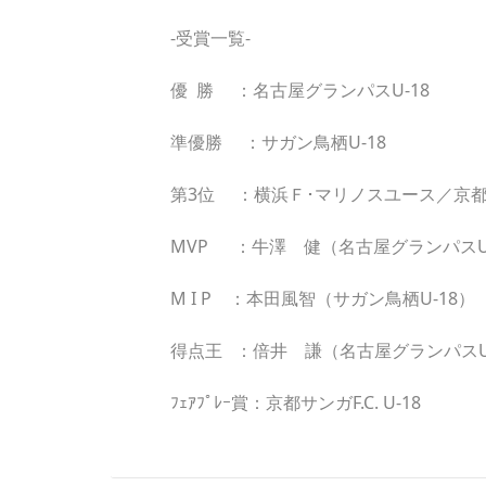
‐受賞一覧‐
優 勝 ：名古屋グランパスU-18
準優勝 ：サガン鳥栖U-18
第3位 ：横浜Ｆ･マリノスユース／京都サンガ
MVP ：牛澤 健（名古屋グランパスU-
M I P ：本田風智（サガン鳥栖U-18）
得点王 ：倍井 謙（名古屋グランパスU-
ﾌｪｱﾌﾟﾚｰ賞：京都サンガF.C. U-18