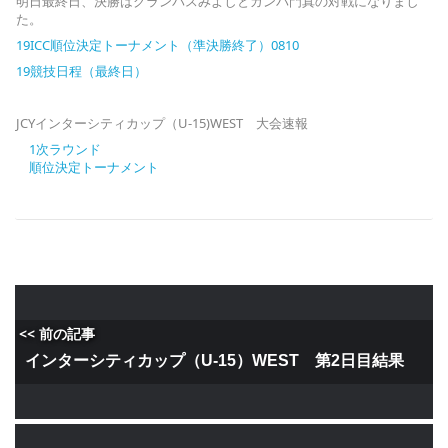
明日最終日、決勝はグランパスみよしとガンバ門真の対戦になりまし
た。
19ICC順位決定トーナメント（準決勝終了）0810
19競技日程（最終日）
JCYインターシティカップ（U-15)WEST 大会速報
1次ラウンド
順位決定トーナメント
<< 前の記事
インターシティカップ（U-15）WEST 第2日目結果