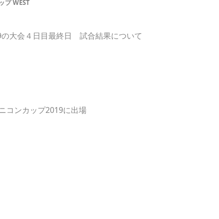
プ WEST
019の大会４日目最終日 試合結果について
ニコンカップ2019に出場
）