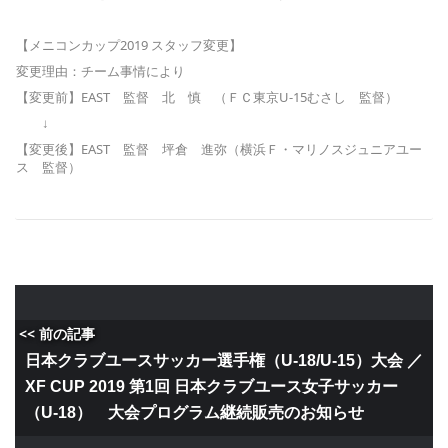
【メニコンカップ2019 スタッフ変更】
変更理由：チーム事情により
【変更前】EAST 監督 北 慎 （ＦＣ東京U-15むさし 監督）
↓
【変更後】EAST 監督 坪倉 進弥（横浜Ｆ・マリノスジュニアユー
ス 監督）
<< 前の記事
日本クラブユースサッカー選手権（U-18/U-15）大会 ／
XF CUP 2019 第1回 日本クラブユース女子サッカー
（U-18） 大会プログラム継続販売のお知らせ