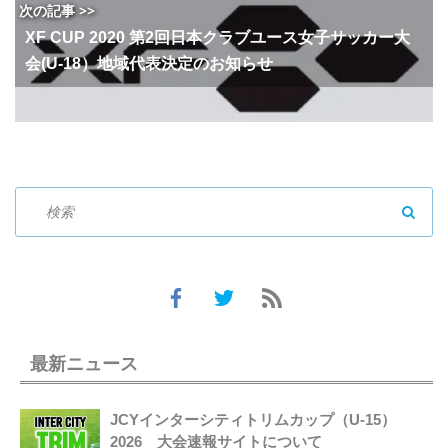
次の記事 >>
XF CUP 2020 第2回日本クラブユース女子サッカー大
会(U-18）地域代表決定のお知らせ
SEAR
最新ニュース
JCYインターシティトリムカップ（U-15）
2026 大会速報サイトについて