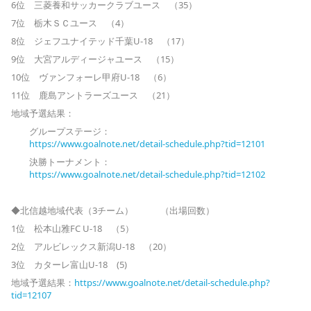
6位 三菱養和サッカークラブユース （35）
7位 栃木ＳＣユース （4）
8位 ジェフユナイテッド千葉U-18 （17）
9位 大宮アルディージャユース （15）
10位 ヴァンフォーレ甲府U-18 （6）
11位 鹿島アントラーズユース （21）
地域予選結果：
グループステージ：
https://www.goalnote.net/detai
l-schedule.php?tid=12101
決勝トーナメント：
https://www.goalnote.net/detai
l-schedule.php?tid=12102
◆北信越地域代表（3チーム） （出場回数）
1位 松本山雅FC U-18 （5）
2位 アルビレックス新潟U-18 （20）
3位 カターレ富山U-18 (5)
地域予選結果：
https://www.goalnote.net/detail-schedule.php?
tid=12107