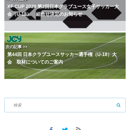
XF CUP 2020 第2回日本クラブユース女子サッカー大
会（U-18） 組合せ決定のお知らせ
次の記事 >>
第44回 日本クラブユースサッカー選手権（U-18）大
会 取材についてのご案内
SEAR