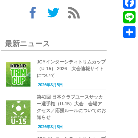
Twitte
Faceb
Line
最新ニュース
共
有
JCYインターシティトリムカップ
（U-15） 2026 大会速報サイト
について
2026年8月5日
第41回 日本クラブユースサッカ
ー選手権（U-15）大会 会場ア
クセス／応援ルールについてのお
知らせ
2026年8月3日