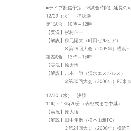
■ライブ配信予定 ※試合時間は延長の
12/29（火） 準決勝
第1試合：10時～12時
【実況】杉村信一
【解説】秋元陽太（町田ゼルビア）
※第29回大会（2005年）横浜F
第2試合：13時～15時
【実況】原大悟
【解説】吉本一謙（清水エスパルス）
※第30回大会（2006年）FC東京U
12/30（水） 決勝
11時～13時20分（表彰式まで中継）
【実況】原大悟
【解説】田中隼磨（松本山雅FC）
※第24回大会（2000年）横浜F