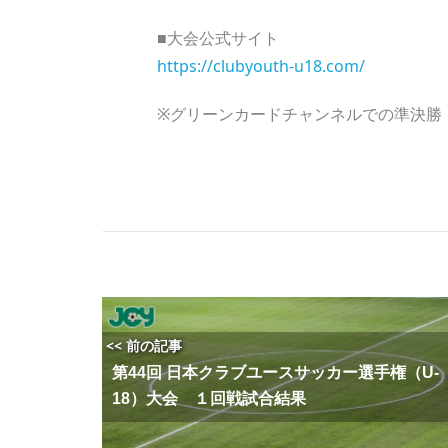
■大会公式サイト
https://clubyouth-u18.com/
※グリーンカードチャンネルでの準決勝
<< 前の記事
第44回 日本クラブユースサッカー選手権（U-
18）大会 １回戦試合結果