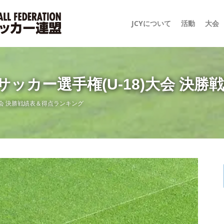
JCYについて
活動
大会
サッカー選手権(U-18)大会 決
大会 決勝戦績表＆得点ランキング