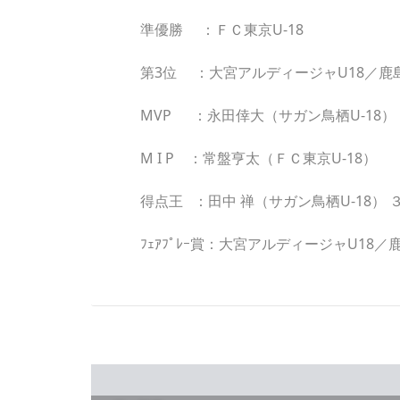
準優勝 ：ＦＣ東京U-18
第3位 ：大宮アルディージャU18／鹿
MVP ：永田倖大（サガン鳥栖U-18）
M I P ：常盤亨太（ＦＣ東京U-18）
得点王 ：田中 禅（サガン鳥栖U-18） 
ﾌｪｱﾌﾟﾚｰ賞：大宮アルディージャU18