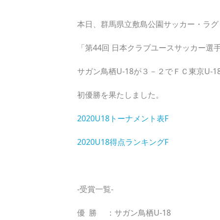
本日、群馬県立敷島公園サッカー・ラグ
「第44回 日本クラブユースサッカー選手
サガン鳥栖U-18が３－２でＦＣ東京U-1
初優勝を果たしました。
2020U18トーナメント表F
2020U18得点ランキングF
‐受賞一覧‐
優 勝 ：サガン鳥栖U-18