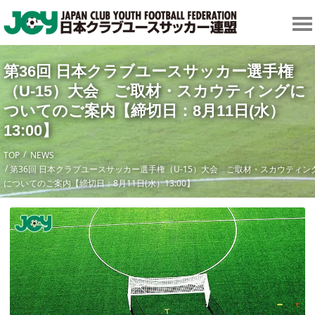
第36回 日本クラブユースサッカー選手権
（U-15）大会 ご取材・スカウティングに
ついてのご案内【締切日：8月11日(水）
13:00】
TOP
NEWS
第36回 日本クラブユースサッカー選手権（U-15）大会 ご取材・スカウティン
についてのご案内【締切日：8月11日(水）13:00】