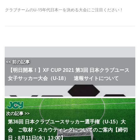
クラブチームのU-15年代日本一を決める大会にご注目ください！
<< 前の記事
【明日開幕！】XF CUP 2021 第3回 日本クラブユース
女子サッカー大会（U-18） 速報サイトについて
次の記事 >>
第36回 日本クラブユースサッカー選手権（U-15）大
会 ご取材・スカウティングについてのご案内【締切
日：8月11日(水）13:00】