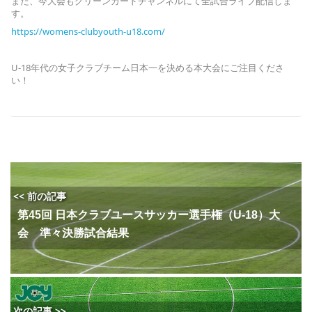
また、今大会もグリーンカードチャンネルにて全試合ライブ配信しま
す。
https://womens-clubyouth-u18.com/
U-18年代の女子クラブチーム日本一を決める本大会にご注目くださ
い！
<< 前の記事
第45回 日本クラブユースサッカー選手権（U-18）大
会 準々決勝試合結果
次の記事 >>