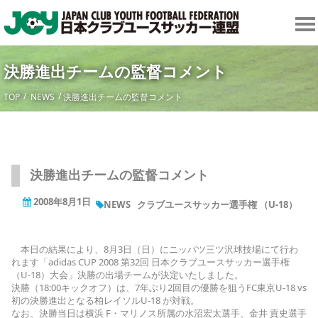
決勝進出チームの監督コメント
TOP
NEWS
決勝進出チームの監督コメント
決勝進出チームの監督コメント
2008年8月1日
NEWS
クラブユースサッカー選手権 （U-18）
本日の結果により、8月3日（日）にニッパツ三ツ沢球技場にて行わ
れます「adidas CUP 2008 第32回 日本クラブユースサッカー選手権
（U-18）大会」決勝の出場チームが決定いたしました。
決勝（18:00キックオフ）は、7年ぶり2回目の優勝を狙うFC東京U-18 vs
初の決勝進出となる柏レイソルU-18 が対戦。
なお、決勝当日は横浜 F・マリノス所属の水沼宏太選手、金井 貢史選手