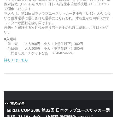
西対抗戦（U-15）を 9月7日（日）名古屋市瑞穂球技場（13：00K/O）
で開催いたします。
本大会は、第23回日本クラブユースサッカー選手権（U-15）大会にお
いて優秀選手に選出された選手により行われ、才能豊かな同年代のオー
ルスターが熱戦を繰り広げます。
未来へと飛躍する次世代を担う若手選手の活躍に是非、ご注目くださ
い。
■入場料
前 売 大人500円 小人（中学生以下）300円
当日売 大人500円 小人（中学生以下）300円
（問合せ先：チケットぴあ 0570-02-9999）
詳しくはこちら
<< 前の記事
adidas CUP 2008 第32回 日本クラブユースサッカー選