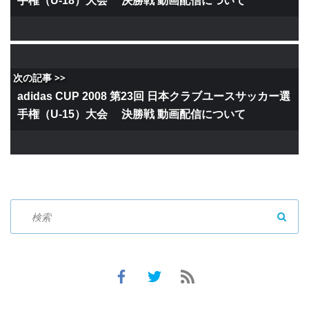
手権（U-18）大会 決勝戦 動画配信について
次の記事 >>
adidas CUP 2008 第23回 日本クラブユースサッカー選
手権（U-15）大会 決勝戦 動画配信について
SEAR