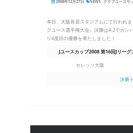
2008年12月27日
NEWS
クラブユースサッ
本日、大阪長居スタジアムにて行われま
グユース選手権大会』決勝は4-2でガン
り4度目の優勝を果たしました！
Jユースカップ2008 第16回J
セレッソ大阪
決勝