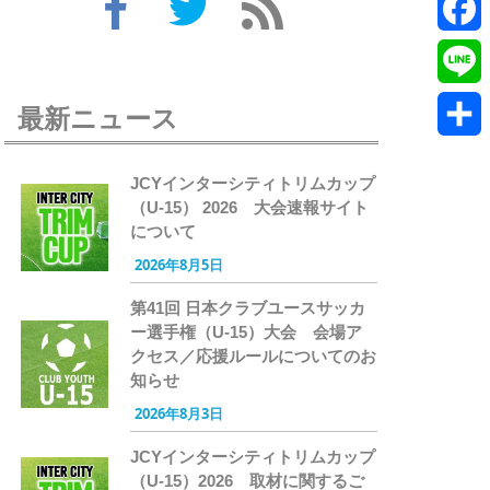
Twitte
Faceb
Line
最新ニュース
共
JCYインターシティトリムカップ
有
（U-15） 2026 大会速報サイト
について
2026年8月5日
第41回 日本クラブユースサッカ
ー選手権（U-15）大会 会場ア
クセス／応援ルールについてのお
知らせ
2026年8月3日
JCYインターシティトリムカップ
（U-15）2026 取材に関するご