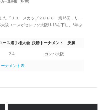
カー選手権 （U-18）
した『Ｊユースカップ２００８ 第16回Ｊリー
バ大阪ユースがセレッソ大阪U-18を下し、6年ぶ
リーグユース選手権大会 決勝トーナメント 決勝
2-4
ガンバ大阪
トーナメント表