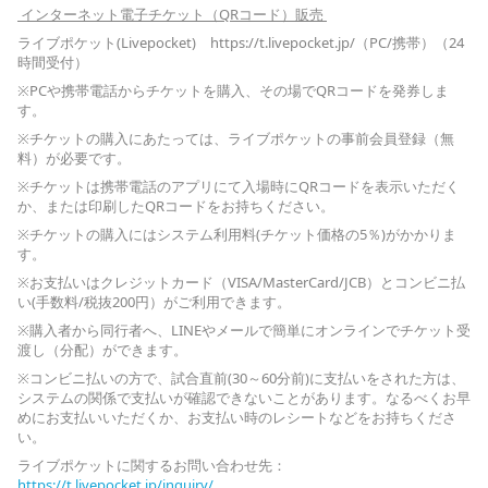
インターネット電子チケット（QRコード）販売
ライブポケット(Livepocket) https://t.livepocket.jp/（PC/携帯）（24
時間受付）
※PCや携帯電話からチケットを購入、その場でQRコードを発券しま
す。
※チケットの購入にあたっては、ライブポケットの事前会員登録（無
料）が必要です。
※チケットは携帯電話のアプリにて入場時にQRコードを表示いただく
か、または印刷したQRコードをお持ちください。
※チケットの購入にはシステム利用料(チケット価格の5％)がかかりま
す。
※お支払いはクレジットカード（VISA/MasterCard/JCB）とコンビニ払
い(手数料/税抜200円）がご利用できます。
※購入者から同行者へ、LINEやメールで簡単にオンラインでチケット受
渡し（分配）ができます。
※コンビニ払いの方で、試合直前(30～60分前)に支払いをされた方は、
システムの関係で支払いが確認できないことがあります。なるべくお早
めにお支払いいただくか、お支払い時のレシートなどをお持ちくださ
い。
ライブポケットに関するお問い合わせ先：
https://t.livepocket.jp/inquiry/