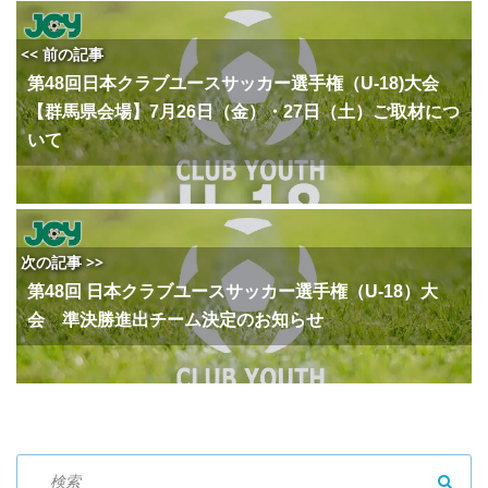
<< 前の記事
第48回日本クラブユースサッカー選手権（U-18)大会
【群馬県会場】7月26日（金）・27日（土）ご取材につ
いて
次の記事 >>
第48回 日本クラブユースサッカー選手権（U-18）大
会 準決勝進出チーム決定のお知らせ
SEAR