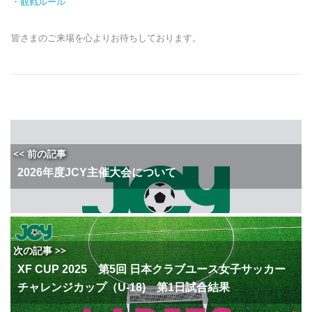
・
観戦ルール
皆さまのご来場を心よりお待ちしております。
<< 前の記事
2026年度JCY主催大会について
次の記事 >>
XF CUP 2025 第5回 日本クラブユース女子サッカー
チャレンジカップ（U-18) 第1日試合結果