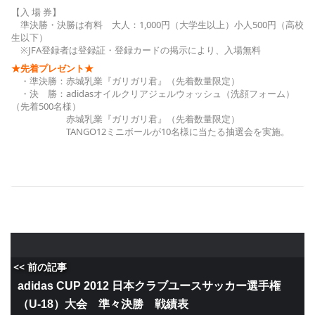
【入 場 券】
準決勝・決勝は有料 大人：1,000円（大学生以上）小人500円（高校
生以下）
※JFA登録者は登録証・登録カードの掲示により、入場無料
★先着プレゼント★
・準決勝：赤城乳業『ガリガリ君』（先着数量限定）
・決 勝：adidasオイルクリアジェルウォッシュ（洗顔フォーム）
（先着500名様）
赤城乳業『ガリガリ君』（先着数量限定）
TANGO12ミニボールが10名様に当たる抽選会を実施。
<< 前の記事
adidas CUP 2012 日本クラブユースサッカー選手権
（U-18）大会 準々決勝 戦績表