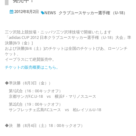
発売中！
2012年8月2日
NEWS
クラブユースサッカー選手権 （U-18）
三ツ沢陸上競技場・ニッパツ三ツ沢球技場で開催いたします
「adidas CUP 2012 日本クラブユースサッカー選手権（U-18）大会」準
決勝[8/3（金）]
および決勝[8/4（土）]のチケットは全国のチケットぴあ、ローソンチ
ケット、
イープラスにて絶賛販売中。
チケットの販売概要はこちら。
◆準決勝（8月3日（金））
第1試合（16：00キックオフ）
京都サンガF.C.U-18 vs 横浜F・マリノスユース
第2試合（19：00キックオフ）
サンフレッチェ広島F.Cユース vs 柏レイソルU-18
◆決 勝（8月4日（土）18：00キックオフ）