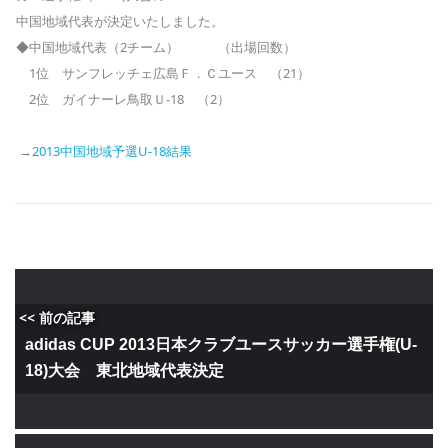
中国地域代表が決定いたしました。
◆中国地域代表（2チーム） （出場回数）
1位
サンフレッチェ広島Ｆ．Ｃユース （21）
2位 ガイナーレ鳥取Ｕ-18 （2）
→
2013中国地域予選U-18結果
<< 前の記事
adidas CUP 2013日本クラブユースサッカー選手権(U-
18)大会 東北地域代表決定