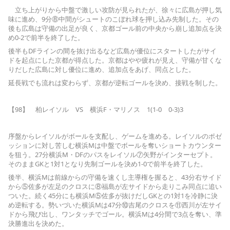
立ち上がりから中盤で激しい攻防が見られたが、徐々に広島が押し気
味に進め、9分⑧中間がシュートのこぼれ球を押し込み先制した。その
後も広島は守備の出足が良く、京都ゴール前の中央から崩し追加点を決
め0-2で前半を終了した。
後半もDFラインの間を抜け出るなど広島が優位にスタートしたがサイ
ドを起点にした京都が得点した。京都はやや疲れが見え、守備が甘くな
りだした広島に対し優位に進め、追加点をあげ、同点とした。
延長戦でも流れは変わらず、京都が逆転ゴールを決め、接戦を制した。
【98】 柏レイソル VS 横浜F・マリノス 1(1-0 0-3)3
序盤からレイソルがボールを支配し、ゲームを進める。レイソルのポゼ
ッションに対し苦しむ横浜Mは中盤でボールを奪いショートカウンター
を狙う。27分横浜M・DFのパスをレイソル⑦矢野がインターセプト。
そのままGKと1対1となり先制ゴールを決め1-0で前半を終了した。
後半、横浜Mは前線からの守備を速くし主導権を握ると、43分右サイド
から⑤佐多が左足のクロスに⑧福島が左サイドから走りこみ同点に追い
ついた。続く45分にも横浜M⑤佐多が抜けだしGKとの1対1を冷静に決
め逆転する。勢いづいた横浜Mは47分⑩吉尾のクロスを⑪西川が左サイ
ドから飛び出し、ワンタッチでゴール。横浜Mは4分間で3点を奪い、準
決勝進出を決めた。