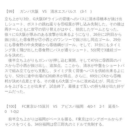
【99】 ガンバ大阪 VS 清水エスパルス (3-1 )
立ち上がり3分、G大阪DFラインの背後へのパスに清水④橋本が抜け出
しシュート、ポストの跳ね返りを⑪稲葉が押し込み先制した。その後は
両チームともに攻守の切り替えがはやく、拮抗したゲームとなった。
徐々にG大阪が厚みのある攻撃が出来るようになり、26分に2列目から
抜け出した⑧食野が⑦小西とのワンツーで抜け出し同点ゴール、29分
にも⑧食野の中央突破から⑮徳綱がゴール。そして、31分にもタイミ
ング良く飛び出した⑧食野にパスが通りシュート。5分間で3連続ゴー
ルを決めた。
後半立ち上がりもガンバが押し込む展開。そして47分に⑨西田のパ
スから⑦小西が抜け出し、追加点。ここから、清水が中盤をショートパ
スで組み立てながら支配し、タイミグ良く背後へパスを供給出来るよに
なり、52分に途中出場の(26)鈴木が得点、さらに、69分にCKから⑤梅
村が決め1点差とする。その後もG大阪ゴールに攻め込むが、同点ゴー
ルを上げることが出来ず、試合終了。最後まで互いの持ち味が出た好ゲ
ームだった。
【100】 FC東京U-15深川 VS アビスパ福岡 4(0-1 2-1 延長1-
0 1-0)2
前半立ち上がりは福岡がペースを握る。F東京はロングボールからチ
ャンスをつくる。34分福岡は⑰三郎丸のミドルで先制する。