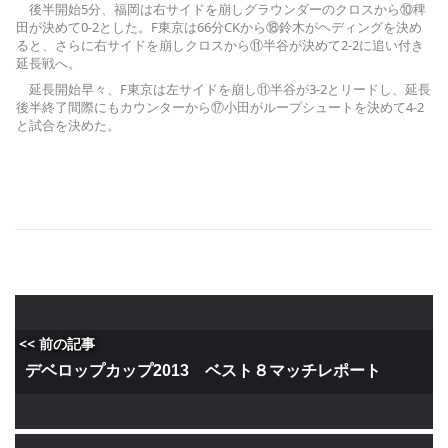
後半開始5分、福岡は右サイドを崩しグラウンダーのクロスから⑩稗
田が決めて0-2とした。F東京は66分CKから⑱鈴木がヘディングを決め
ると、さらに右サイドを崩しクロスから⑪半谷が決めて2-2に追い付き
延長戦へ。
延長開始早々、F東京は左サイドを崩し⑪半谷が3-2とリードし、延長
後半終了間際にもカウンターから⑰小田がループシュートを決めて4-2
と試合を決めた。
<< 前の記事
デベロップカップ2013 ベスト８マッチレポート