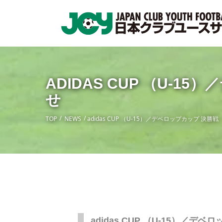
ADIDAS CUP （U
せ
TOP
NEWS
adidas CUP （U-15）／デベロップカップ 
adidas CUP （U-15）／