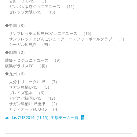
岩田ＦＣ U-15 （3）
ガンバ大阪堺ジュニアユース （11）
セレッソ大阪U-15 （15）
◆中国（3）
サンフレッチェ広島F.Cジュニアユース （16）
サンフレッチェびんごジュニアユースフットボールクラブ （3）
シーガル広島JY （初）
◆四国（2）
愛媛ＦＣジュニアユース （9）
横浜ポラリスFC （初）
◆九州（6）
大分トリニータU-15 （7）
サガン鳥栖U-15 （5）
ブレイズ熊本 （6）
アビスパ福岡U-15 （13）
サガン鳥栖U-15唐津 （2）
カティオーラFC U-15 （4）
adidas CUP2014（U-15）出場チーム一覧