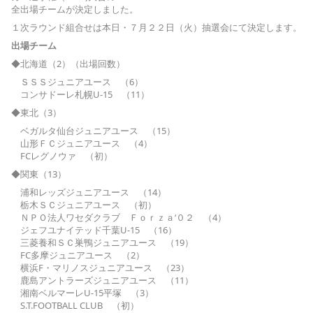
全出場チームが決定しました。
１次ラウンド組合せは本日・７月２２日（火）抽選会にて決定します。
出場チーム
◆北海道（2）（出場回数）
ＳＳＳジュニアユース （6）
コンサドーレ札幌U-15 （11）
◆東北（3）
ベガルタ仙台ジュニアユース （15）
山形ＦＣジュニアユース （4）
FCレグノウァ （初）
◆関東（13）
浦和レッズジュニアユース （14）
栃木ＳＣジュニアユース （初）
ＮＰＯ法人ワセダクラブ Ｆｏｒｚａ‘０２ （4）
ジェフユナイテッド千葉U-15 （16）
三菱養和ＳＣ巣鴨ジュニアユース （19）
FC多摩ジュニアユース （2）
横浜F・マリノスジュニアユース （23）
鹿島アントラーズジュニアユース （11）
湘南ベルマーレU-15平塚 （3）
S.T.FOOTBALL CLUB （初）