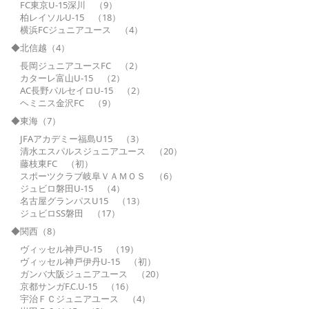
FC東京U-15深川 （9）
柏レイソルU-15 （18）
横浜FCジュニアユース （4）
◆北信越（4）
長岡ジュニアユースFC （2）
カターレ富山U-15 （2）
AC長野パルセイロU-15 （2）
ヘミニス金沢FC （9）
◆東海（7）
JFAアカデミー福島U15 （3）
清水エスパルスジュニアユース （20）
藤枝東FC （初）
スポーツクラブ岐阜ＶＡＭＯＳ （6）
ジュビロ磐田U-15 （4）
名古屋グランパスU15 （13）
ジュビロSS磐田 （17）
◆関西（8）
ヴィッセル神戸U-15 （19）
ヴィッセル神戸伊丹U-15 （初）
ガンバ大阪ジュニアユース （20）
京都サンガF.C.U-15 （16）
宇治ＦＣジュニアユース （4）