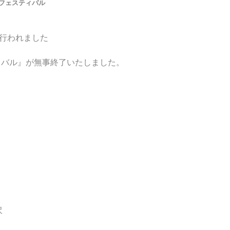
フェスティバル
て行われました
ィバル』が無事終了いたしました。
沢