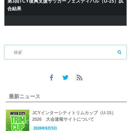
第3回TCY復興支援サッカーフェスティバル（U-15）試
合結果
SEAR
最新ニュース
JCYインターシティトリムカップ（U-15）
2026 大会速報サイトについて
2026年8月5日