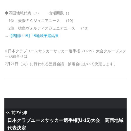
◆四国地域代表（2） 出場回数（）
1位 愛媛ＦＣジュニアユース （10）
2位 徳島ヴォルティスジュニアユース （10）
→
【四国U-15】15地域予選結果
※日本クラブユースサッカーサッカー選手権（U-15）大会グループステ
ージ組合せは
7月21日（火）に行われる監督会議・抽選会において決定します。
<< 前の記事
日本クラブユースサッカー選手権(U-15)大会 関西地域
代表決定