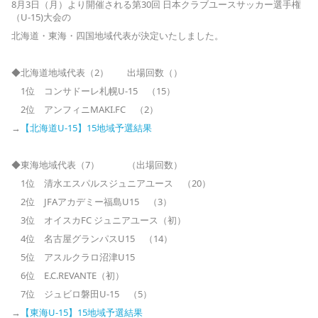
8月3日（月）より開催される第30回 日本クラブユースサッカー選手権
（U-15)大会の
北海道・東海・四国地域代表が決定いたしました。
◆北海道地域代表（2） 出場回数（）
1位 コンサドーレ札幌U-15 （15）
2位 アンフィニMAKI.FC （2）
→
【北海道U-15】15地域予選結果
◆東海地域代表（7） （出場回数）
1位 清水エスパルスジュニアユース （20）
2位 JFAアカデミー福島U15 （3）
3位 オイスカFC ジュニアユース（初）
4位 名古屋グランパスU15 （14）
5位 アスルクラロ沼津U15
6位 E.C.REVANTE（初）
7位 ジュビロ磐田U-15 （5）
→
【東海U-15】15地域予選結果