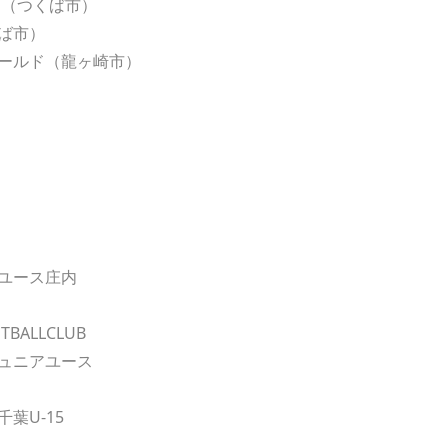
（つくば市）
ば市）
ルド（龍ヶ崎市）
ス
ース庄内
ALLCLUB
ュニアユース
葉U-15