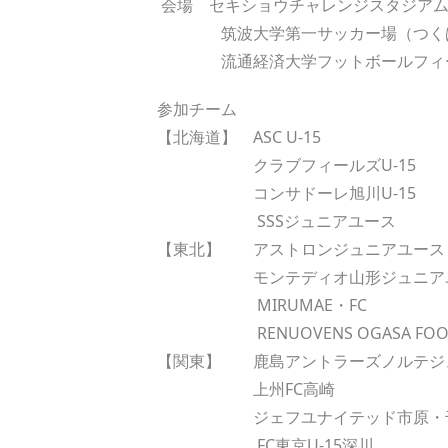
会場 セキショウチャレンジスタジアム
筑波大学第一サッカー場（つく
流通経済大学フットボールフィー
参加チーム
【北海道】 ASC U-15
クラブフィールズU-15
コンサドーレ旭川U-15
SSSジュニアユース
【東北】 アストロンジュニアユー
モンテディオ山形ジュニアユ
MIRUMAE・FC
RENUOVENS OGASA FOOTB
【関東】 鹿島アントラーズノルテジ
上州FC高崎
ジェフユナイテッド市原・千
FC東京U-15深川