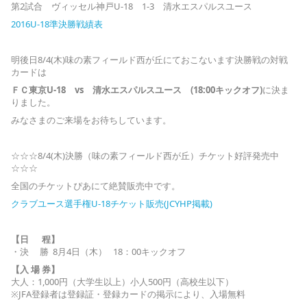
第2試合 ヴィッセル神戸U-18 1-3 清水エスパルスユース
2016U-18準決勝戦績表
明後日8/4(木)味の素フィールド西が丘にておこないます決勝戦の対戦
カードは
ＦＣ東京U-18 vs 清水エスパルスユース (18:00キックオフ)
に決ま
りました。
みなさまのご来場をお待ちしています。
☆☆☆8/4(木)決勝（味の素フィールド西が丘）チケット好評発売中
☆☆☆
全国のチケットぴあにて絶賛販売中です。
クラブユース選手権U-18チケット販売(JCYHP掲載)
【日 程】
・決 勝 8月4日（木） 18：00キックオフ
【入 場 券】
大人：1,000円（大学生以上）小人500円（高校生以下）
※JFA登録者は登録証・登録カードの掲示により、入場無料