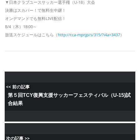
▼日本クラブユースサッカー選手権（U-18）大会
決勝はスカパー！で無料生中継！
オンデマンドでも無料LIVE配信！
8/4（木）18:00～
放送スケジュールはこちら（
http://r.ca-mpr.jp/s/315/?i4a=3437
）
<< 前の記事
第５回TCY復興支援サッカーフェスティバル（U-15)試
合結果
次の記事 >>