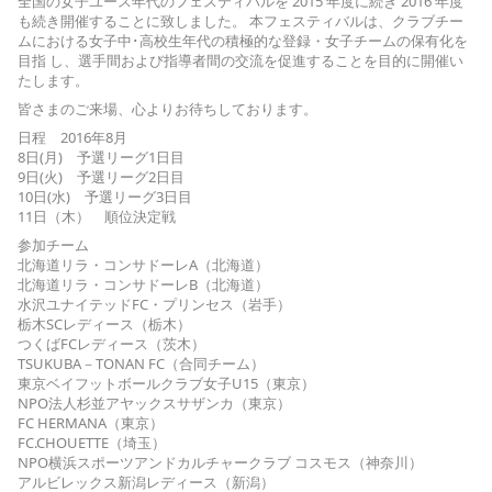
全国の女子ユース年代のフェスティバルを 2015 年度に続き 2016 年度
も続き開催することに致しました。 本フェスティバルは、クラブチー
ムにおける女子中･高校生年代の積極的な登録・女子チームの保有化を
目指 し、選手間および指導者間の交流を促進することを目的に開催い
たします。
皆さまのご来場、心よりお待ちしております。
日程 2016年8月
8日(月) 予選リーグ1日目
9日(火) 予選リーグ2日目
10日(水) 予選リーグ3日目
11日（木） 順位決定戦
参加チーム
北海道リラ・コンサドーレA（北海道）
北海道リラ・コンサドーレB（北海道）
水沢ユナイテッドFC・プリンセス（岩手）
栃木SCレディース（栃木）
つくばFCレディース（茨木）
TSUKUBA－TONAN FC（合同チーム）
東京ベイフットボールクラブ女子U15（東京）
NPO法人杉並アヤックスサザンカ（東京）
FC HERMANA（東京）
FC.CHOUETTE（埼玉）
NPO横浜スポーツアンドカルチャークラブ コスモス（神奈川）
アルビレックス新潟レディース（新潟）