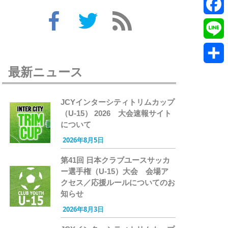
Twitte
Faceb
Line
最新ニュース
共
有
JCYインターシティトリムカップ
（U-15） 2026 大会速報サイト
について
2026年8月5日
第41回 日本クラブユースサッカ
ー選手権（U-15）大会 会場ア
クセス／応援ルールについてのお
知らせ
2026年8月3日