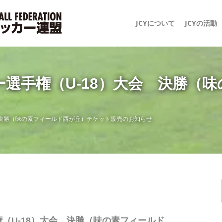
JCYについて
JCYの活動
選手権（U-18）大会 決勝（
 決勝（味の素フィールド西が丘）チケット販売のお知らせ
（U-18）大会 決勝（味の素フィールド