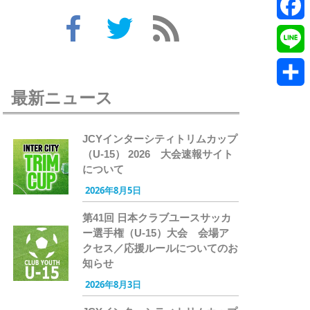
Twitte
Faceb
Line
最新ニュース
共
有
JCYインターシティトリムカップ
（U-15） 2026 大会速報サイト
について
2026年8月5日
第41回 日本クラブユースサッカ
ー選手権（U-15）大会 会場ア
クセス／応援ルールについてのお
知らせ
2026年8月3日