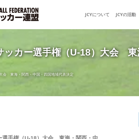
JCYについて
JCYの活動
サッカー選手権（U-18）大会 
）大会 東海・関西・中国・四国地域代表決定
ー選手権（U-18）大会 東海・関西・中