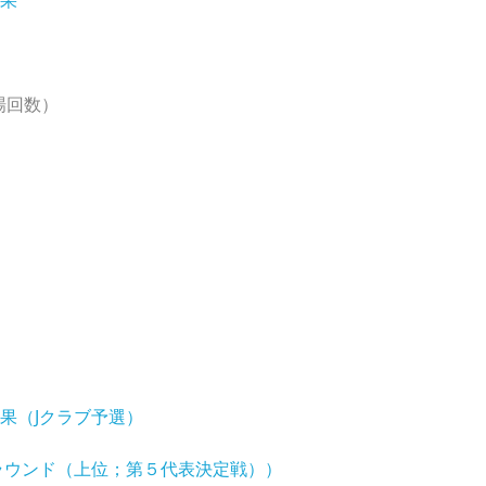
結果
場回数）
結果（Jクラブ予選）
ラウンド（上位；第５代表決定戦））