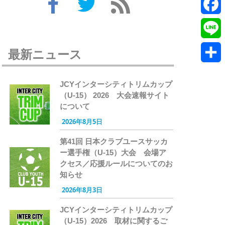
Twitte
Faceb
Line
最新ニュース
共
JCYインターシティトリムカップ
有
（U-15） 2026 大会速報サイト
について
2026年8月5日
第41回 日本クラブユースサッカ
ー選手権（U-15）大会 会場ア
クセス／応援ルールについてのお
知らせ
2026年8月3日
JCYインターシティトリムカップ
（U-15）2026 取材に関するご