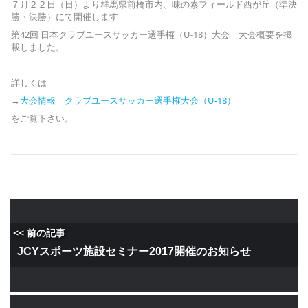
７月２２日（日）より群馬県前橋市内、味の素フィールド西が丘（準決
勝・決勝）にて開催します
第42回 日本クラブユースサッカー選手権（U-18）大会 大会概要を掲
載しました。
詳しくは
→
大会情報 クラブユースサッカー選手権大会（U-18）
をご覧下さい。
<< 前の記事
JCYスポーツ施設セミナー2017開催のお知らせ