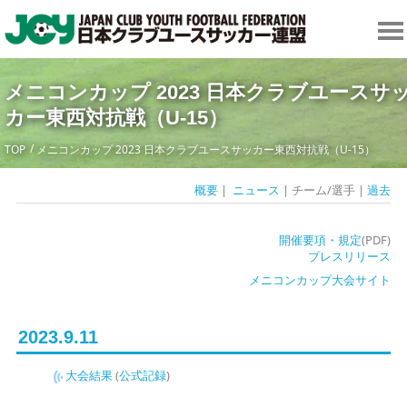
メニコンカップ 2023 日本クラブユースサ
カー東西対抗戦（U-15）
TOP
メニコンカップ 2023 日本クラブユースサッカー東西対抗戦（U-15）
概要
|
ニュース
| チーム/選手 |
過去
開催要項・規定
(PDF)
プレスリリース
メニコンカップ大会サイト
2023.9.11
大会結果
(
公式記録
)