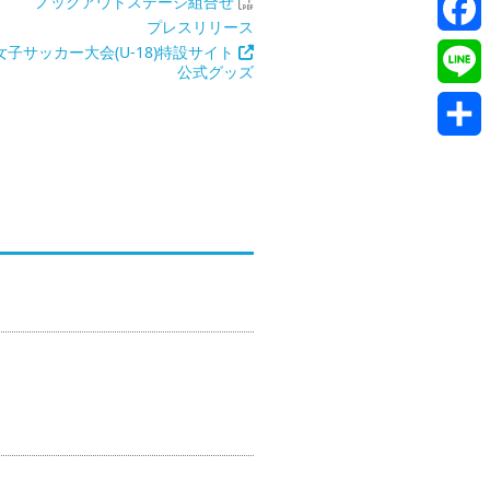
Twitte
ノックアウトステージ組合せ
プレスリリース
Faceb
女子サッカー大会(U-18)特設サイト
公式グッズ
Line
共
有