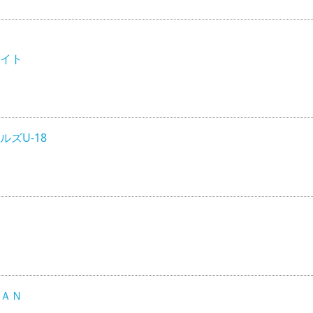
イト
ズU-18
ＡＮ