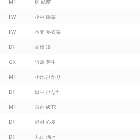
MF
梶 結南
FW
小林 陽菜
FW
本間 夢衣菜
DF
髙橋 凜
GK
竹原 芽生
MF
小池 ひかり
DF
田中 ひなた
MF
宮内 綾花
DF
野村 心夏
DF
丸山 璃々