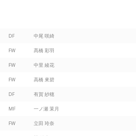
DF
中尾 咲綺
FW
髙橋 彩羽
FW
中里 綾花
FW
高橋 來碧
DF
有賀 紗穂
MF
一ノ瀬 茉月
FW
立田 玲奈