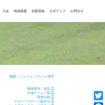
大会
地域連盟
加盟登録
公式グッズ
お問合せ
概要
|
ニュース
|
チーム/選手
開催要項・規定
出場チーム一覧
競技日程
グループステージ組合せ