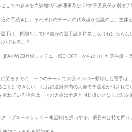
ムとしての参加を当該地域代表理事及びJCY女子委員長が別途
申込の手続きは、それぞれのチームの代表者が協議の上、主体
録選手は、原則としてJFA発行の選手証を持参しなければなら
ものであること。
、JFAのWEB登録システム「KICKOFF」から出力した選手証
大会に至るまでに、一つのチームで大会メンバー登録した選手は
ることはできない。なお都道府県内の大会で予選名が付されて
を兼ねている場合は、その大会は予選と同じ扱いとなり上記を
本クラブユースサッカー連盟杯)を授与する。優勝杯は持ち回り
状並びにメダルを授与する。