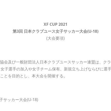
XF CUP 2021
第
3
回 日本クラブユース
女子
サッカー
大会
(U-18
)
(大会要項)
協会及び一般財団法人日本クラブユースサッカー連盟は、クラブチ
、女子選手の加入や女子チーム保有、新規立ち上げならびに選
ことを目的とし、本大会を開催する。
サッカー大会(U-18)