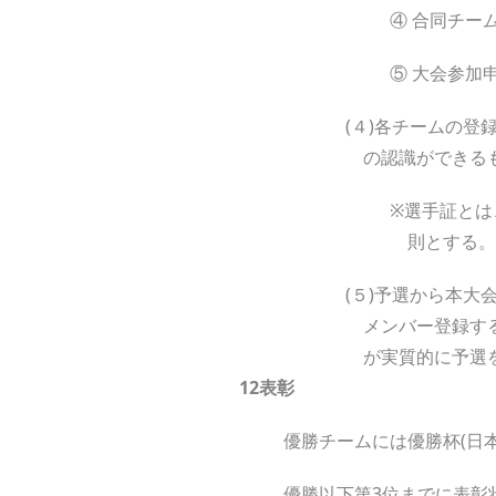
④ 合同チー
⑤ 大会参加
(４)各チームの登
の認識ができる
※選手証とは
則とする。
(５)予選から本
メンバー登録す
が実質的に予選
12
表彰
優勝チームには優勝杯(日
優勝以下第3位までに表彰