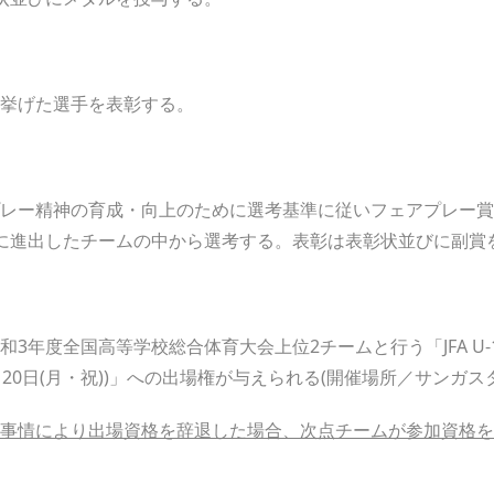
挙げた選手を表彰する。
レー精神の育成・向上のために選考基準に従いフェアプレー賞
に進出したチームの中から選考する。表彰は表彰状並びに副賞
3年度全国高等学校総合体育大会上位2チームと行う「JFA U
(土)、20日(月・祝))」への出場権が与えられる(開催場所／サンガスタジ
事情により出場資格を辞退した場合、次点チームが参加資格を