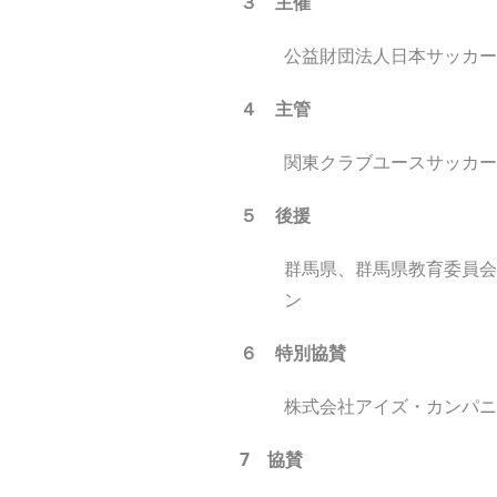
３ 主催
公益財団法人日本サッカー
４ 主管
関東クラブユースサッカー
５
後
援
群馬県、群馬県教育委員会
ン
６ 特
別
協
賛
株式会社アイズ・カンパニ
7 協
賛