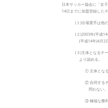
日本サッカー協会に「女子
14日までに加盟登録した
(１)出場選手は
(２)2003年(平成
(平成14年)4月
(３)主体となる
より認める。
① 主体とな
② 合同する
問わない。
③ 極端な勝