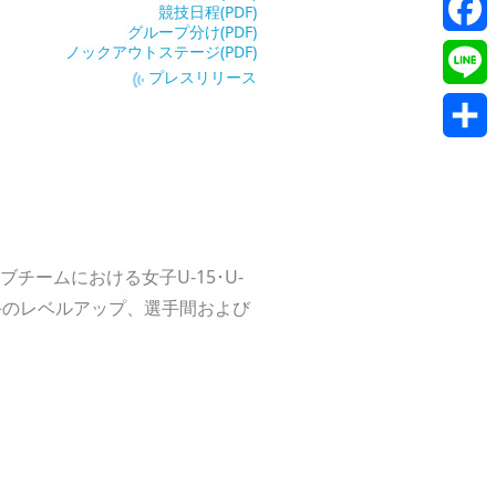
Twitte
競技日程(PDF)
グループ分け(PDF)
ノックアウトステージ(PDF)
Faceb
プレスリリース
Line
共
有
ームにおける女子U-15･U-
手のレベルアップ、選手間および