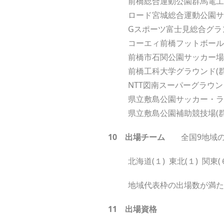
前橋総合運動公園群馬電工
ロード宮城総合運動公園サ
Gスポーツ富士見総合グラ
コーエィ前橋フットボールセン
前橋市石関公園サッカー場
前橋工科大学グラウンド(
NTT図南スーパーグラウン
県立敷島公園サッカー・ラ
県立敷島公園補助競技場(
10
出場チーム
全国9地域
北海道(１) 東北(１) 関東
地域代表枠の出場数が満た
11
出場資格