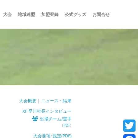
大会
地域連盟
加盟登録
公式グッズ
お問合せ
）
大会概要
|
ニュース・結果
XF 早川社長インタビュー
出場チーム/選手
(
PDF
)
大会要項･規定(PDF)