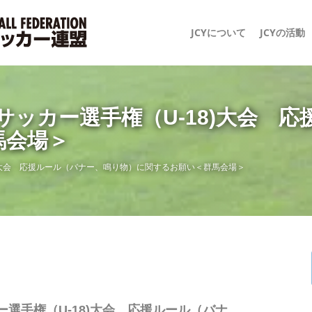
JCYについて
JCYの活動
サッカー選手権（U-18)大会 
馬会場＞
8)大会 応援ルール（バナー、鳴り物）に関するお願い＜群馬会場＞
ー選手権（U-18)大会 応援ルール（バナ