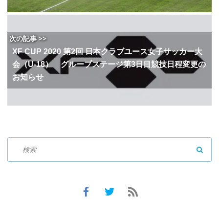
次の記事 >>
XF CUP 2020 第2回 日本クラブユース女子サッカー大
会（U-18） グループステージ第3日目競技日程変更の
お知らせ
SEAR