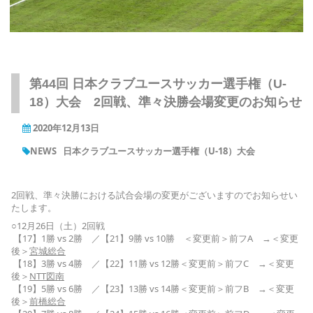
第44回 日本クラブユースサッカー選手権（U-
18）大会 2回戦、準々決勝会場変更のお知らせ
2020年12月13日
NEWS
日本クラブユースサッカー選手権（U-18）大会
2回戦、準々決勝における試合会場の変更がございますのでお知らせい
たします。
○12月26日（土）2回戦
【17】1勝 vs 2勝 ／【21】9勝 vs 10勝 ＜変更前＞前フA →＜変更
後＞
宮城総合
【18】3勝 vs 4勝 ／【22】11勝 vs 12勝＜変更前＞前フC →＜変更
後＞
NTT図南
【19】5勝 vs 6勝 ／【23】13勝 vs 14勝＜変更前＞前フB →＜変更
後＞
前橋総合