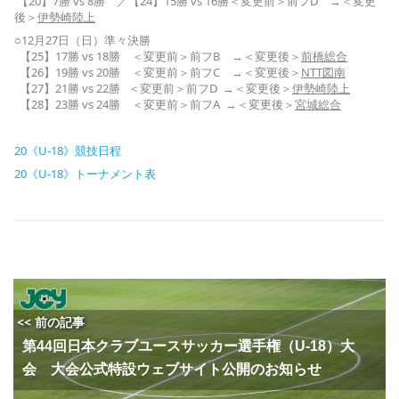
【20】7勝 vs 8勝 ／【24】15勝 vs 16勝＜変更前＞前フD →＜変更
後＞
伊勢崎陸上
○12月27日（日）準々決勝
【25】17勝 vs 18勝 ＜変更前＞前フB →＜変更後＞
前橋総合
【26】19勝 vs 20勝 ＜変更前＞前フC →＜変更後＞
NTT図南
【27】21勝 vs 22勝 ＜変更前＞前フD →＜変更後＞
伊勢崎陸上
【28】23勝 vs 24勝 ＜変更前＞前フA →＜変更後＞
宮城総合
20《U-18》競技日程
20《U-18》トーナメント表
<< 前の記事
第44回日本クラブユースサッカー選手権（U-18）大
会 大会公式特設ウェブサイト公開のお知らせ