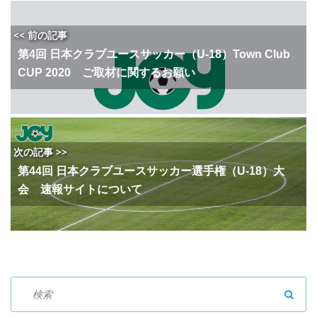
<< 前の記事
第4回 日本クラブユースサッカー（U-18）Town Club
CUP 2020 ご取材に関するお願い
次の記事 >>
第44回 日本クラブユースサッカー選手権（U-18）大
会 速報サイトについて
SEAR