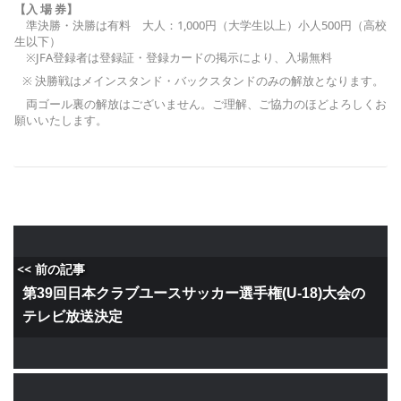
【入 場 券】
準決勝・決勝は有料 大人：1,000円（大学生以上）小人500円（高校
生以下）
※JFA登録者は登録証・登録カードの掲示により、入場無料
※ 決勝戦はメインスタンド・バックスタンドのみの解放となります。
両ゴール裏の解放はございません。ご理解、ご協力のほどよろしくお
願いいたします。
<< 前の記事
第39回日本クラブユースサッカー選手権(U-18)大会の
テレビ放送決定