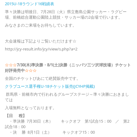
2015U-18ラウンド16戦績表
準々決勝は明後日、7月28日（火）県立敷島公園サッカー・ラグビー
場、前橋総合運動公園陸上競技・サッカー場の2会場で行います。
みなさまのご来場をお待ちしています。
大会速報は下記よりご覧いただけます☆
http://jcy-result.info/jcy/view/s.php?a=2
☆☆☆
7/30(木)準決勝・8/1(土)決勝（ニッパツ三ツ沢球技場）チケット
好評発売中
☆☆☆
全国のチケットぴあにて絶賛販売中です。
クラブユース選手権U-18チケット販売(JCYHP掲載)
群馬県・前橋市内で行われるグループステージ～準々決勝におきまし
ては
入場無料となっております。
【日 程】
・準決勝 7月30日（木） キックオフ 第1試合15：00 ／ 第2
試合18：00
・決 勝 8月1日（土） キックオフ15：00